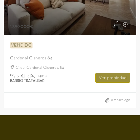
1.359.000€
VENDIDO
Cardenal Cisneros 84
C. del Cardenal Cisneros, 84
3
3
141m2
Ver propiedad
BARRIO TRAFALGAR
9 meses ago