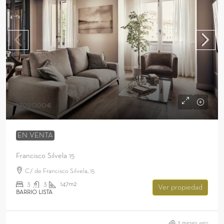
1.799.000€
EN VENTA
Francisco Silvela 15
C/ de Francisco Silvela, 15
3
3
147m2
Ver propiedad
BARRIO LISTA
3 meses ago