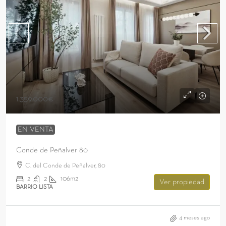
1.359.000€
EN VENTA
Conde de Peñalver 80
C. del Conde de Peñalver, 80
2
2
106m2
Ver propiedad
BARRIO LISTA
4 meses ago