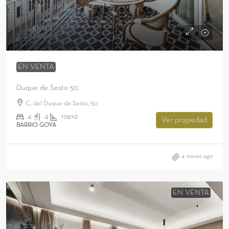
2.400.000€
EN VENTA
Duque de Sesto 50
C. del Duque de Sesto, 50
4
4
174m2
Ver propiedad
BARRIO GOYA
4 meses ago
EN VENTA