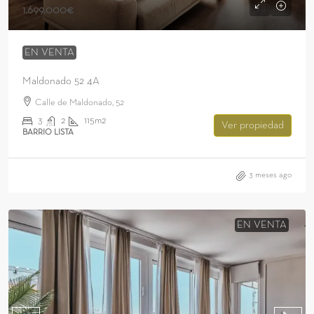
1.699.000€
EN VENTA
Maldonado 52 4A
Calle de Maldonado, 52
3
2
115m2
Ver propiedad
BARRIO LISTA
3 meses ago
EN VENTA