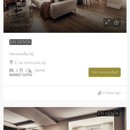
2.219.000€
EN VENTA
Hermosilla 95
C. de Hermosilla, 95
3
3
152m2
Ver propiedad
BARRIO GOYA
2 meses ago
EN VENTA