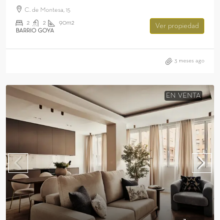
C. de Montesa, 15
2
2
90m2
Ver propiedad
BARRIO GOYA
3 meses ago
EN VENTA