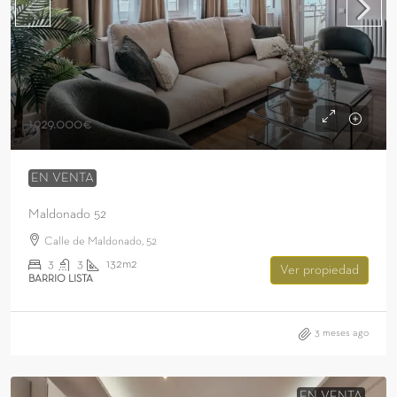
1.929.000€
EN VENTA
Maldonado 52
Calle de Maldonado, 52
3
3
132m2
Ver propiedad
BARRIO LISTA
3 meses ago
EN VENTA