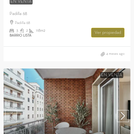
EN VENTA
Padilla 68
Padilla 68
3
2
118m2
Ver propiedad
BARRIO LISTA
4 meses ago
EN VENTA