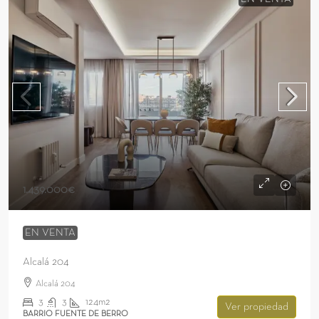
1.439.000€
EN VENTA
Alcalá 204
Alcalá 204
3
3
124m2
Ver propiedad
BARRIO FUENTE DE BERRO