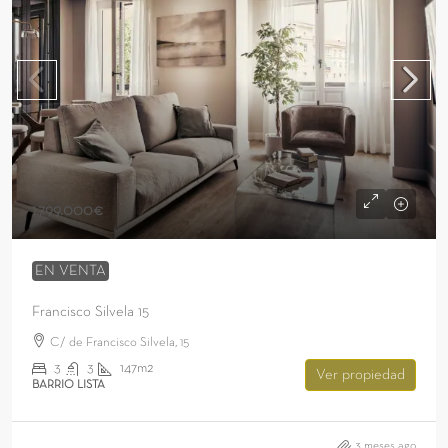
1.799.000€
EN VENTA
Francisco Silvela 15
C/ de Francisco Silvela, 15
3
3
147m2
Ver propiedad
BARRIO LISTA
3 meses ago