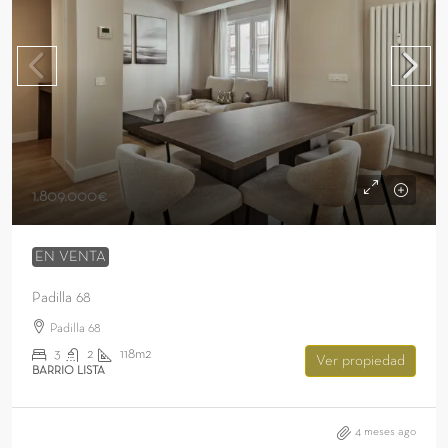
1.809.000€
EN VENTA
Padilla 68
Padilla 68
3
2
118m2
Ver propiedad
BARRIO LISTA
4 meses ago