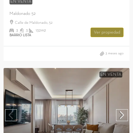
EN VENTA
Maldonado 52
Calle de Maldonado, 52
3
3
132m2
Ver propiedad
BARRIO LISTA
3 meses ago
EN VENTA