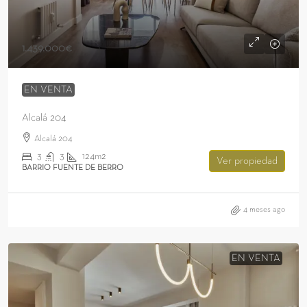
1.439.000€
EN VENTA
Alcalá 204
Alcalá 204
3
3
124m2
Ver propiedad
BARRIO FUENTE DE BERRO
4 meses ago
EN VENTA