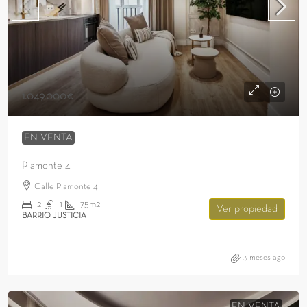
1.049.000€
EN VENTA
Piamonte 4
Calle Piamonte 4
2
1
75m2
Ver propiedad
BARRIO JUSTICIA
3 meses ago
EN VENTA