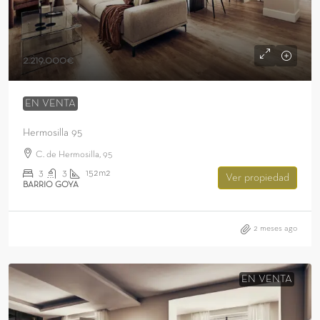
2.219.000€
EN VENTA
Hermosilla 95
C. de Hermosilla, 95
3
3
152m2
Ver propiedad
BARRIO GOYA
2 meses ago
EN VENTA