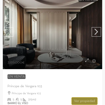
3.139.000€
EN VENTA
Príncipe de Vergara 103
Príncipe de Vergara 103
5
5
315m2
Ver propiedad
BARRIO EL VISO