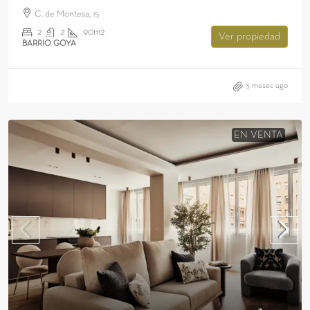
C. de Montesa, 15
2
2
90m2
Ver propiedad
BARRIO GOYA
3 meses ago
EN VENTA