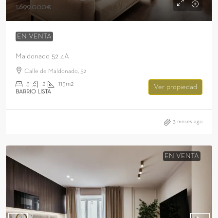
1.699.000€
EN VENTA
Maldonado 52 4A
Calle de Maldonado, 52
3
2
115m2
Ver propiedad
BARRIO LISTA
3 meses ago
EN VENTA