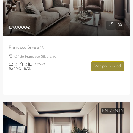
1.799.000€
Francisco Silvela 15
C/ de Francisco Silvela, 15
3
3
147m2
Ver propiedad
BARRIO LISTA
EN VENTA