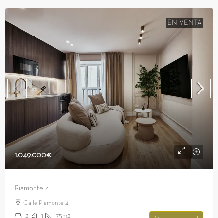
EN VENTA
1.049.000€
Piamonte 4
Calle Piamonte 4
2
1
75m2