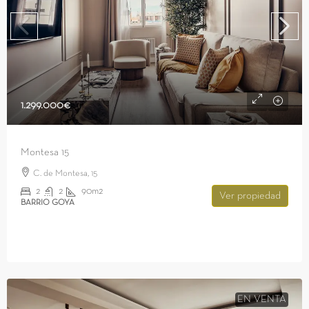
1.299.000€
Montesa 15
C. de Montesa, 15
2
2
90m2
Ver propiedad
BARRIO GOYA
EN VENTA