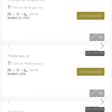
Príncipe de Vergara 103
Príncipe de Vergara 103
5
5
315m2
Ver propiedad
BARRIO EL VISO
1.929.000€
EN VENTA
Maldonado 52
Calle de Maldonado, 52
3
3
132m2
Ver propiedad
BARRIO LISTA
1.439.000€
EN VENTA