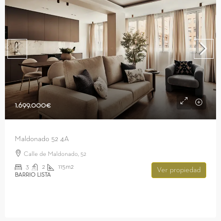
1.699.000€
Maldonado 52 4A
Calle de Maldonado, 52
3
2
115m2
Ver propiedad
BARRIO LISTA