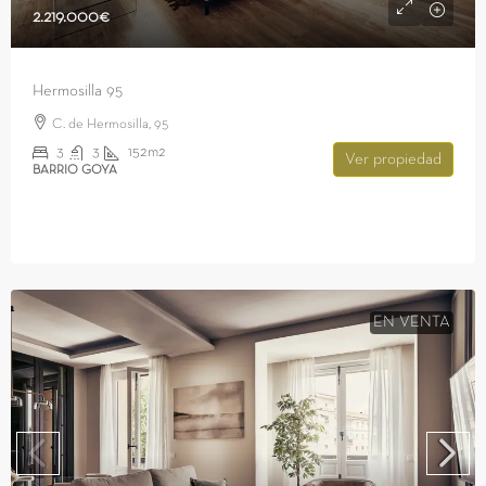
2.219.000€
Hermosilla 95
C. de Hermosilla, 95
3
3
152m2
Ver propiedad
BARRIO GOYA
EN VENTA