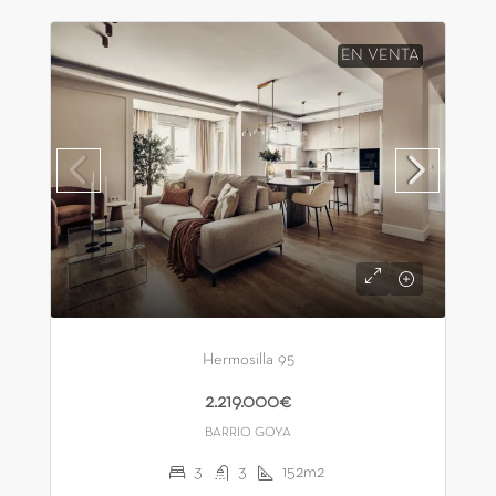
EN VENTA
Hermosilla 95
2.219.000€
BARRIO GOYA
3
3
152m2