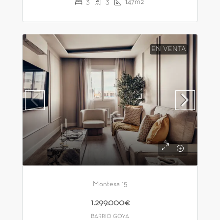
3
3
147m2
EN VENTA
Montesa 15
1.299.000€
BARRIO GOYA