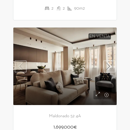
2
2
90m2
EN VENTA
Maldonado 52 4A
1.699.000€