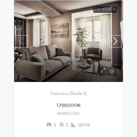
EN VENTA
Francisco Silvela 15
1.799.000€
BARRIO LISTA
3
3
147m2