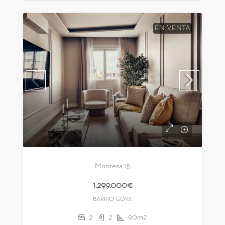
EN VENTA
Montesa 15
1.299.000€
BARRIO GOYA
2
2
90m2