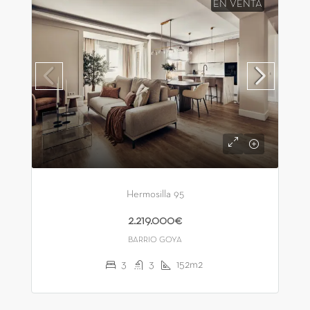
EN VENTA
Hermosilla 95
2.219.000€
BARRIO GOYA
3
3
152m2