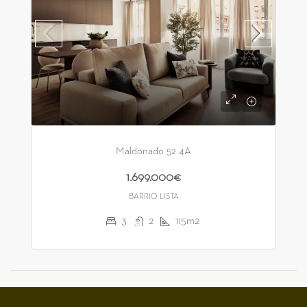
Maldonado 52 4A
1.699.000€
BARRIO LISTA
3
2
115m2