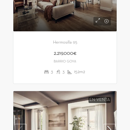
Hermosilla 95
2.219.000€
BARRIO GOYA
3
3
152m2
EN VENTA