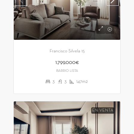
Francisco Silvela 15
1.799.000€
BARRIO LISTA
3
3
147m2
EN VENTA