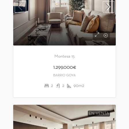
Montesa 15
1.299.000€
BARRIO GOYA
2
2
90m2
EN VENTA