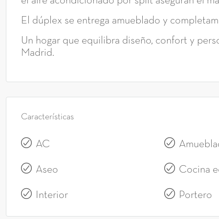
el aire acondicionado por split aseguran el m
El dúplex se entrega amueblado y completament
Un hogar que equilibra diseño, confort y per
Madrid.
Características
AC
Amuebla
Aseo
Cocina e
Interior
Portero