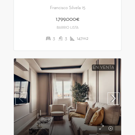
Francisco Silvela 15
1.799.000€
BARRIO LISTA
3
3
147m2
EN VENTA