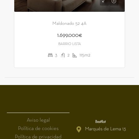
Maldonado 52 4A
1.699.000€
BARRIO LISTA
3
2
115m2
Aviso legal
Política de cookies
Marqués de Lema 13
Política de privacidad