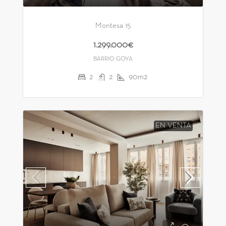
Montesa 15
1.299.000€
BARRIO GOYA
2
2
90m2
EN VENTA