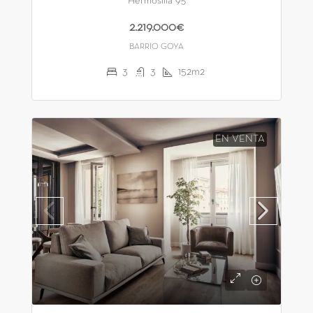
Hermosilla 95
2.219.000€
BARRIO GOYA
3
3
152m2
EN VENTA