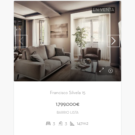
EN VENTA
Francisco Silvela 15
1.799.000€
BARRIO LISTA
3
3
147m2