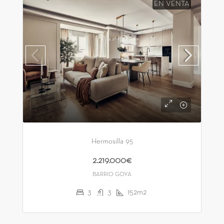
EN VENTA
Hermosilla 95
2.219.000€
BARRIO GOYA
3
3
152m2