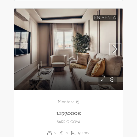
EN VENTA
Montesa 15
1.299.000€
BARRIO GOYA
2
2
90m2