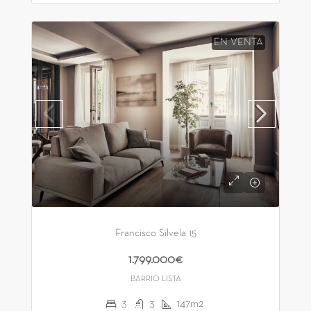
EN VENTA
Francisco Silvela 15
1.799.000€
BARRIO LISTA
3
3
147m2