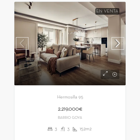
EN VENTA
Hermosilla 95
2.219.000€
BARRIO GOYA
3
3
152m2