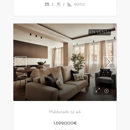
2
2
90m2
EN VENTA
Maldonado 52 4A
1.699.000€