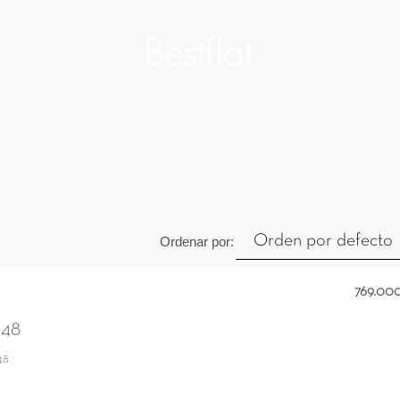
Orden por defecto
Ordenar por:
769.00
 48
48