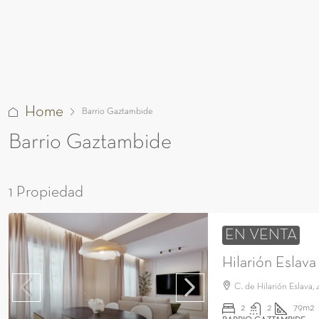
Home
Barrio Gaztambide
Barrio Gaztambide
1 Propiedad
EN VENTA
Hilarión Eslava
C. de Hilarión Eslava, 
2
2
79m2