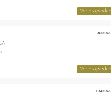
Ver propieda
1.699.00
 4A
52
Ver propieda
1.049.00