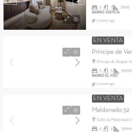
2
1
75m2
BARRIO JUSTICIA
3 meses ago
EN VENTA
Príncipe de Ve
Príncipe de Vergara 10
5
5
315m2
BARRIO EL VISO
3 meses ago
EN VENTA
Maldonado 52
Calle de Maldonado, 
3
3
132m2