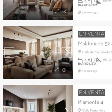
2
2
90m2
BARRIO GOYA
3 meses ago
EN VENTA
Maldonado 52
Calle de Maldonado, 
3
2
115m2
BARRIO LISTA
3 meses ago
EN VENTA
Piamonte 4
Calle Piamonte 4