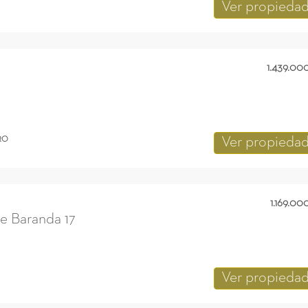
Ver propieda
1.439.00
RO
Ver propieda
1.169.00
de Baranda 17
Ver propieda