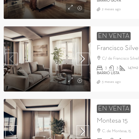
BARRIO GOYA
2 meses ago
EN VENTA
Francisco Silvel
C/ de Francisco Silvela
3
3
147m2
BARRIO LISTA
3 meses ago
EN VENTA
Montesa 15
C. de Montesa, 15