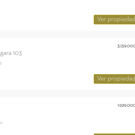
Ver propieda
3.139.00
rgara 103
3
Ver propieda
1.929.00
52