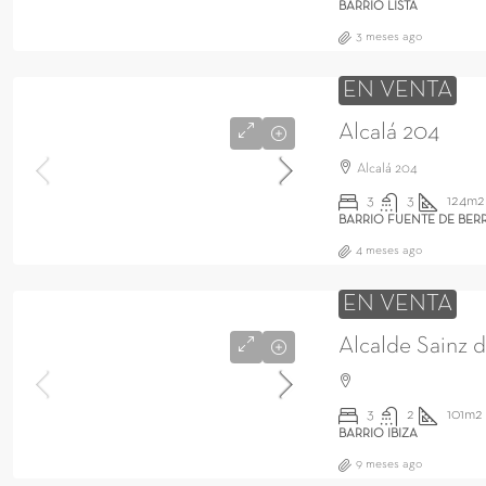
BARRIO LISTA
3 meses ago
EN VENTA
Alcalá 204
Alcalá 204
3
3
124m2
BARRIO FUENTE DE BER
4 meses ago
EN VENTA
Alcalde Sainz 
3
2
101m2
BARRIO IBIZA
9 meses ago