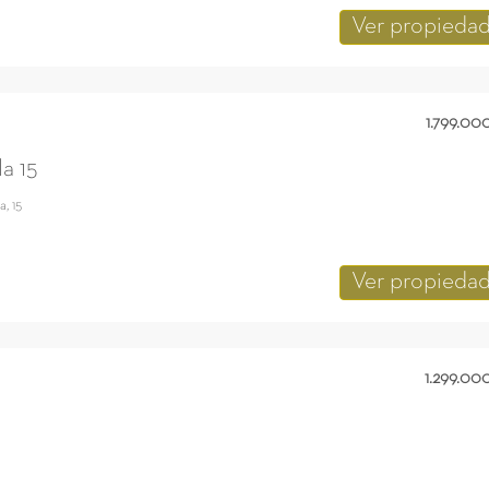
Ver propieda
1.799.00
a 15
, 15
Ver propieda
1.299.00