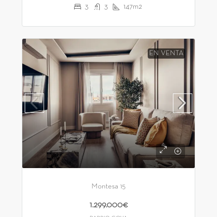
3
3
147m2
EN VENTA
Montesa 15
1.299.000€