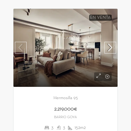
EN VENTA
Hermosilla 95
2.219.000€
BARRIO GOYA
3
3
152m2