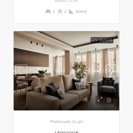
BARRIO GOYA
2
2
90m2
EN VENTA
Maldonado 52 4A